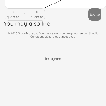
28
Diminuer
Augmenter
la
la
Épuisé
quantité
quantité
Politique de confidentialité
You may also like
Politique de remboursement
© 2026
Grace Mazeya
,
Commerce électronique propulsé par Shopify
Conditions générales et politiques
Instagram