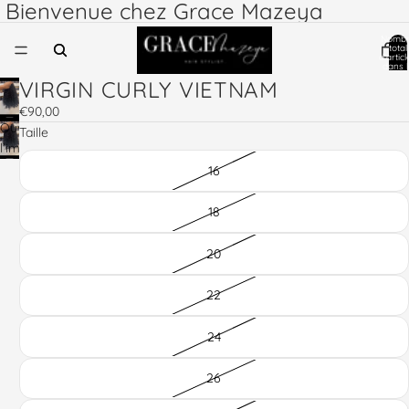
Bienvenue chez Grace Mazeya
Nomb
total
d’articl
dans l
panier:
VIRGIN CURLY VIETNAM
€90,00
Ouvrir
Taille
l’image
en
16
plein
écran
18
20
22
24
26